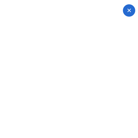
登录平台
✕
皇马前锋伤停，联赛积分差
距扩大
2026-06-29
金沙娱乐场
皇家马德里
精选摘要
皇家马德里前锋伤停导致联赛积分差距扩大，球队